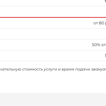
от 80
50% от
нчательную стоимость услуги и время подачи эваку