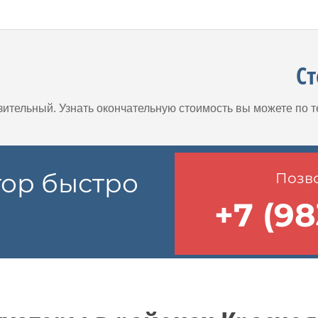
С
зительный. Узнать окончательную стоимость вы можете по 
тор быстро
Позво
+7 (98